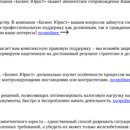
мпания «Бизнес Юрист» окажет абонентское сопровождение Ваш
ству. В компании «Бизнес Юрист» вашим вопросом займутся спе
м профессиональную поддержку как должникам, так и гражданам
тим ваши интересы!
подробнее
агает вам комплексную правовую поддержку – мы возьмём защит
формируем нацеленную на достижимый результат стратегию и дел
. «Бизнес Юрист» досконально изучит особенности процессов в
х с контролирующими инстанциями или контрагентами.
подробне
х решений, позволяющих оптимизировать налоговую нагрузку н
окументы, быстро и беспроблемно начать деятельность.
подробн
 компетентного юриста – единственный способ разрешить ситуац
енных требований, а убедить их может только железобетонная 