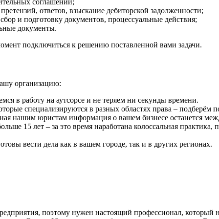
нительных соглашений;
 претензий, ответов, взыскание дебиторской задолженности;
 сбор и подготовку документов, процессуальные действия;
льные документы.
момент подключиться к решению поставленной вами задачи.
нашу организацию:
мся в работу на аутсорсе и не теряем ни секунды времени.
которые специализируются в разных областях права – подберём 
нная нашим юристам информация о вашем бизнесе останется меж
льше 15 лет – за это время наработана колоссальная практика,
отовы вести дела как в вашем городе, так и в других регионах.
редприятия, поэтому нужен настоящий профессионал, который н