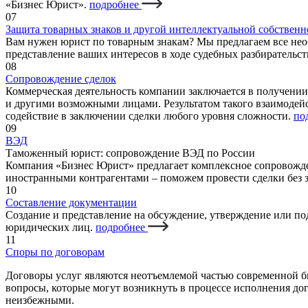
«Бизнес Юрист».
подробнее
07
Защита товарных знаков и другой интеллектуальной собственн
Вам нужен юрист по товарным знакам? Мы предлагаем все нео
представление ваших интересов в ходе судебных разбирательст
08
Сопровождение сделок
Коммерческая деятельность компании заключается в получени
и другими возможными лицами. Результатом такого взаимодейс
содействие в заключении сделки любого уровня сложности.
по
09
ВЭД
Таможенный юрист: сопровождение ВЭД по России
Компания «Бизнес Юрист» предлагает комплексное сопровожд
иностранными контрагентами – поможем провести сделки без 
10
Составление документации
Cоздание и представление на обсуждение, утверждение или п
юридических лиц.
подробнее
11
Споры по договорам
Договоры услуг являются неотъемлемой частью современной б
вопросы, которые могут возникнуть в процессе исполнения дог
неизбежными.