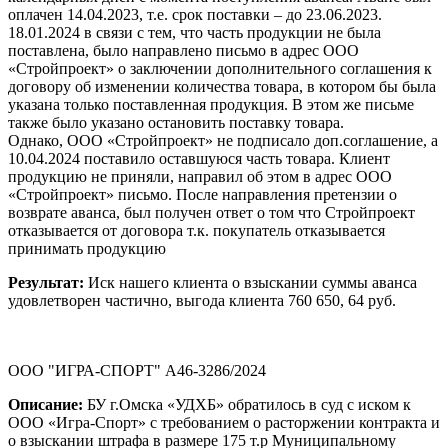
оплачен 14.04.2023, т.е. срок поставки – до 23.06.2023.
18.01.2024 в связи с тем, что часть продукции не была
поставлена, было направлено письмо в адрес ООО
«Стройпроект» о заключении дополнительного соглашения к
договору об изменении количества товара, в котором бы была
указана только поставленная продукция. В этом же письме
также было указано остановить поставку товара.
Однако, ООО «Стройпроект» не подписало доп.соглашение, а
10.04.2024 поставило оставшуюся часть товара. Клиент
продукцию не приняли, направил об этом в адрес ООО
«Стройпроект» письмо. После направления претензии о
возврате аванса, был получен ответ о том что Стройпроект
отказывается от договора т.к. покупатель отказывается
принимать продукцию
Результат:
Иск нашего клиента о взыскании суммы аванса
удовлетворен частично, выгода клиента 760 650, 64 руб.
ООО "ИГРА-СПОРТ" А46-3286/2024
Описание:
БУ г.Омска «УДХБ» обратилось в суд с иском к
ООО «Игра-Спорт» с требованием о расторжении контракта и
о взыскании штрафа в размере 175 т.р Муниципальному