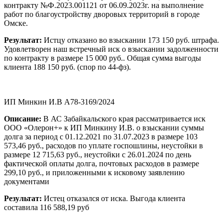
контракту №Ф.2023.001121 от 06.09.2023г. на выполнение
работ по благоустройству дворовых территорий в городе
Омске.
Результат:
Истцу отказано во взыскании 173 150 руб. штрафа.
Удовлетворен наш встречный иск о взыскании задолженности
по контракту в размере 15 000 руб.. Общая сумма выгоды
клиента 188 150 руб. (спор по 44-фз).
ИП Минкин И.В А78-3169/2024
Описание:
В АС Забайкальского края рассматривается иск
ООО «Олерон+» к ИП Минкину И.В. о взыскании суммы
долга за период с 01.12.2021 по 31.07.2023 в размере 103
573,46 руб., расходов по уплате госпошлины, неустойки в
размере 12 715,63 руб., неустойки с 26.01.2024 по день
фактической оплаты долга, почтовых расходов в размере
299,10 руб., и приложенными к исковому заявлению
документами
Результат:
Истец отказался от иска. Выгода клиента
составила 116 588,19 руб