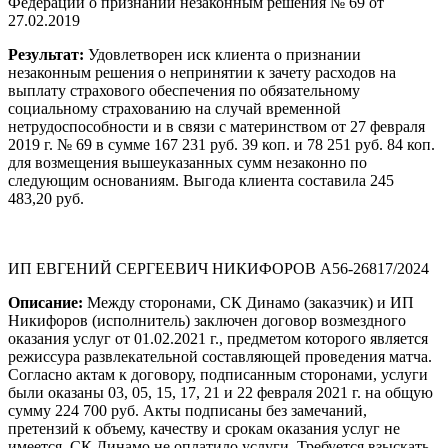
Федерации о признании незаконным решения № 69 от
27.02.2019
Результат:
Удовлетворен иск клиента о признании
незаконным решения о непринятии к зачету расходов на
выплату страхового обеспечения по обязательному
социальному страхованию на случай временной
нетрудоспособности и в связи с материнством от 27 февраля
2019 г. № 69 в сумме 167 231 руб. 39 коп. и 78 251 руб. 84 коп.
для возмещения вышеуказанных сумм незаконно по
следующим основаниям. Выгода клиента составила 245
483,20 руб.
ИП ЕВГЕНИЙ СЕРГЕЕВИЧ НИКИФОРОВ А56-26817/2024
Описание:
Между сторонами, СК Динамо (заказчик) и ИП
Никифоров (исполнитель) заключен договор возмездного
оказания услуг от 01.02.2021 г., предметом которого является
режиссура развлекательной составляющей проведения матча.
Согласно актам к договору, подписанным сторонами, услуги
были оказаны 03, 05, 15, 17, 21 и 22 февраля 2021 г. на общую
сумму 224 700 руб. Акты подписаны без замечаний,
претензий к объему, качеству и срокам оказания услуг не
имеется. СК Динамо не оплатило услуги. Требуется взыскать