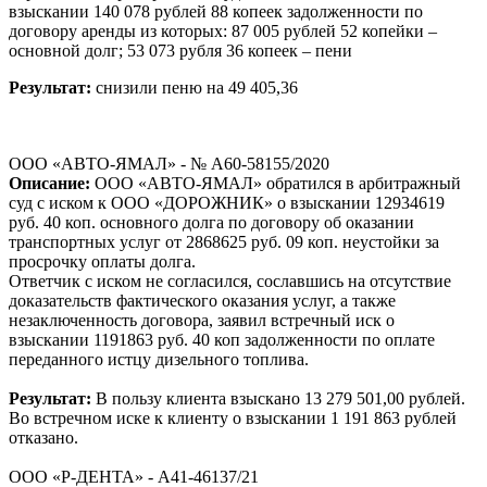
взыскании 140 078 рублей 88 копеек задолженности по
договору аренды из которых: 87 005 рублей 52 копейки –
основной долг; 53 073 рубля 36 копеек – пени
Результат:
снизили пеню на 49 405,36
ООО «АВТО-ЯМАЛ» - № А60-58155/2020
Описание:
ООО «АВТО-ЯМАЛ» обратился в арбитражный
суд с иском к ООО «ДОРОЖНИК» о взыскании 12934619
руб. 40 коп. основного долга по договору об оказании
транспортных услуг от 2868625 руб. 09 коп. неустойки за
просрочку оплаты долга.
Ответчик с иском не согласился, сославшись на отсутствие
доказательств фактического оказания услуг, а также
незаключенность договора, заявил встречный иск о
взыскании 1191863 руб. 40 коп задолженности по оплате
переданного истцу дизельного топлива.
Результат:
В пользу клиента взыскано 13 279 501,00 рублей.
Во встречном иске к клиенту о взыскании 1 191 863 рублей
отказано.
ООО «Р-ДЕНТА» - А41-46137/21