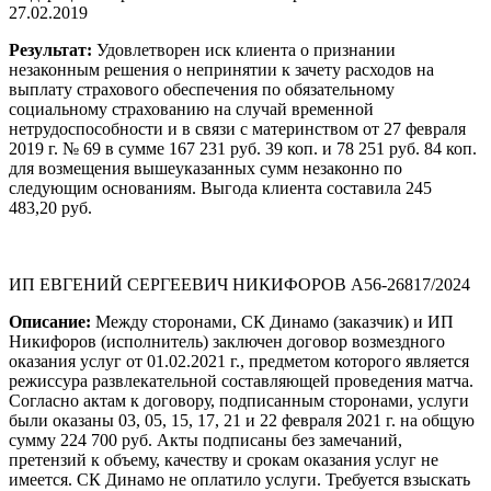
27.02.2019
Результат:
Удовлетворен иск клиента о признании
незаконным решения о непринятии к зачету расходов на
выплату страхового обеспечения по обязательному
социальному страхованию на случай временной
нетрудоспособности и в связи с материнством от 27 февраля
2019 г. № 69 в сумме 167 231 руб. 39 коп. и 78 251 руб. 84 коп.
для возмещения вышеуказанных сумм незаконно по
следующим основаниям. Выгода клиента составила 245
483,20 руб.
ИП ЕВГЕНИЙ СЕРГЕЕВИЧ НИКИФОРОВ А56-26817/2024
Описание:
Между сторонами, СК Динамо (заказчик) и ИП
Никифоров (исполнитель) заключен договор возмездного
оказания услуг от 01.02.2021 г., предметом которого является
режиссура развлекательной составляющей проведения матча.
Согласно актам к договору, подписанным сторонами, услуги
были оказаны 03, 05, 15, 17, 21 и 22 февраля 2021 г. на общую
сумму 224 700 руб. Акты подписаны без замечаний,
претензий к объему, качеству и срокам оказания услуг не
имеется. СК Динамо не оплатило услуги. Требуется взыскать