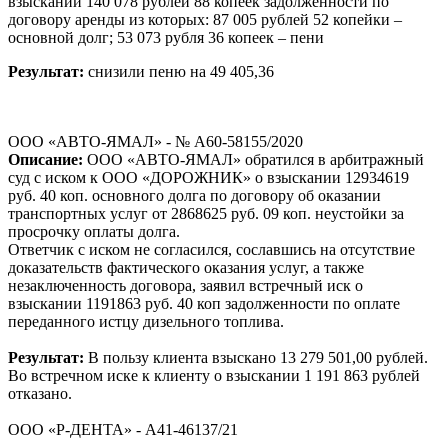
взыскании 140 078 рублей 88 копеек задолженности по
договору аренды из которых: 87 005 рублей 52 копейки –
основной долг; 53 073 рубля 36 копеек – пени
Результат:
снизили пеню на 49 405,36
ООО «АВТО-ЯМАЛ» - № А60-58155/2020
Описание:
ООО «АВТО-ЯМАЛ» обратился в арбитражный
суд с иском к ООО «ДОРОЖНИК» о взыскании 12934619
руб. 40 коп. основного долга по договору об оказании
транспортных услуг от 2868625 руб. 09 коп. неустойки за
просрочку оплаты долга.
Ответчик с иском не согласился, сославшись на отсутствие
доказательств фактического оказания услуг, а также
незаключенность договора, заявил встречный иск о
взыскании 1191863 руб. 40 коп задолженности по оплате
переданного истцу дизельного топлива.
Результат:
В пользу клиента взыскано 13 279 501,00 рублей.
Во встречном иске к клиенту о взыскании 1 191 863 рублей
отказано.
ООО «Р-ДЕНТА» - А41-46137/21