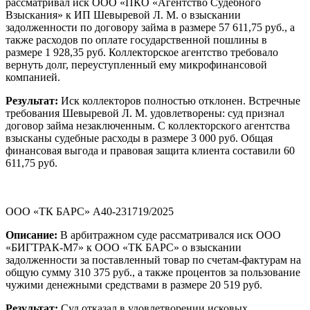
рассматривал иск ООО «ПКО «Агентство Судебного
Взыскания» к ИП Шевыревой Л. М. о взыскании
задолженности по договору займа в размере 57 611,75 руб., а
также расходов по оплате государственной пошлины в
размере 1 928,35 руб. Коллекторское агентство требовало
вернуть долг, переуступленный ему микрофинансовой
компанией.
Результат:
Иск коллекторов полностью отклонен. Встречные
требования Шевыревой Л. М. удовлетворены: суд признал
договор займа незаключенным. С коллекторского агентства
взысканы судебные расходы в размере 3 000 руб. Общая
финансовая выгода и правовая защита клиента составили 60
611,75 руб.
ООО «ТК БАРС» А40-231719/2025
Описание:
В арбитражном суде рассматривался иск ООО
«БИГТРАК-М7» к ООО «ТК БАРС» о взыскании
задолженности за поставленный товар по счетам-фактурам на
общую сумму 310 375 руб., а также процентов за пользование
чужими денежными средствами в размере 20 519 руб.
Результат:
Суд отказал в удовлетворении исковых