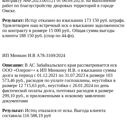
контракту №Ф.2023.001121 от 06.09.2023г. на выполнение
работ по благоустройству дворовых территорий в городе
Омске.
Результат:
Истцу отказано во взыскании 173 150 руб. штрафа.
Удовлетворен наш встречный иск о взыскании задолженности
по контракту в размере 15 000 руб.. Общая сумма выгоды
клиента 188 150 руб. (спор по 44-фз).
ИП Минкин И.В А78-3169/2024
Описание:
В АС Забайкальского края рассматривается иск
ООО «Олерон+» к ИП Минкину И.В. о взыскании суммы
долга за период с 01.12.2021 по 31.07.2023 в размере 103
573,46 руб., расходов по уплате госпошлины, неустойки в
размере 12 715,63 руб., неустойки с 26.01.2024 по день
фактической оплаты долга, почтовых расходов в размере
299,10 руб., и приложенными к исковому заявлению
документами
Результат:
Истец отказался от иска. Выгода клиента
составила 116 588,19 руб