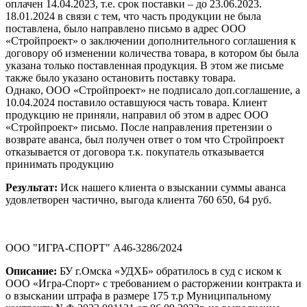
оплачен 14.04.2023, т.е. срок поставки – до 23.06.2023.
18.01.2024 в связи с тем, что часть продукции не была
поставлена, было направлено письмо в адрес ООО
«Стройпроект» о заключении дополнительного соглашения к
договору об изменении количества товара, в котором бы была
указана только поставленная продукция. В этом же письме
также было указано остановить поставку товара.
Однако, ООО «Стройпроект» не подписало доп.соглашение, а
10.04.2024 поставило оставшуюся часть товара. Клиент
продукцию не приняли, направил об этом в адрес ООО
«Стройпроект» письмо. После направления претензии о
возврате аванса, был получен ответ о том что Стройпроект
отказывается от договора т.к. покупатель отказывается
принимать продукцию
Результат:
Иск нашего клиента о взыскании суммы аванса
удовлетворен частично, выгода клиента 760 650, 64 руб.
ООО "ИГРА-СПОРТ" А46-3286/2024
Описание:
БУ г.Омска «УДХБ» обратилось в суд с иском к
ООО «Игра-Спорт» с требованием о расторжении контракта и
о взыскании штрафа в размере 175 т.р Муниципальному