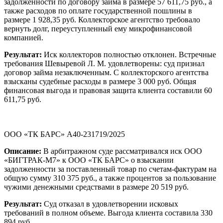
задолженности по договору займа в размере 57 611,75 руб., а
также расходов по оплате государственной пошлины в
размере 1 928,35 руб. Коллекторское агентство требовало
вернуть долг, переуступленный ему микрофинансовой
компанией.
Результат:
Иск коллекторов полностью отклонен. Встречные
требования Шевыревой Л. М. удовлетворены: суд признал
договор займа незаключенным. С коллекторского агентства
взысканы судебные расходы в размере 3 000 руб. Общая
финансовая выгода и правовая защита клиента составили 60
611,75 руб.
ООО «ТК БАРС» А40-231719/2025
Описание:
В арбитражном суде рассматривался иск ООО
«БИГТРАК-М7» к ООО «ТК БАРС» о взыскании
задолженности за поставленный товар по счетам-фактурам на
общую сумму 310 375 руб., а также процентов за пользование
чужими денежными средствами в размере 20 519 руб.
Результат:
Суд отказал в удовлетворении исковых
требований в полном объеме. Выгода клиента составила 330
894 руб.