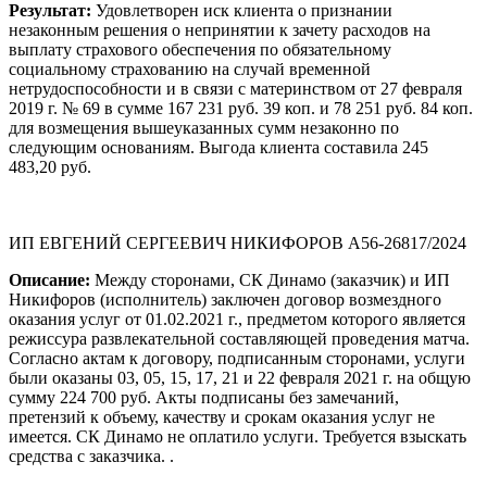
Результат:
Удовлетворен иск клиента о признании
незаконным решения о непринятии к зачету расходов на
выплату страхового обеспечения по обязательному
социальному страхованию на случай временной
нетрудоспособности и в связи с материнством от 27 февраля
2019 г. № 69 в сумме 167 231 руб. 39 коп. и 78 251 руб. 84 коп.
для возмещения вышеуказанных сумм незаконно по
следующим основаниям. Выгода клиента составила 245
483,20 руб.
ИП ЕВГЕНИЙ СЕРГЕЕВИЧ НИКИФОРОВ А56-26817/2024
Описание:
Между сторонами, СК Динамо (заказчик) и ИП
Никифоров (исполнитель) заключен договор возмездного
оказания услуг от 01.02.2021 г., предметом которого является
режиссура развлекательной составляющей проведения матча.
Согласно актам к договору, подписанным сторонами, услуги
были оказаны 03, 05, 15, 17, 21 и 22 февраля 2021 г. на общую
сумму 224 700 руб. Акты подписаны без замечаний,
претензий к объему, качеству и срокам оказания услуг не
имеется. СК Динамо не оплатило услуги. Требуется взыскать
средства с заказчика. .