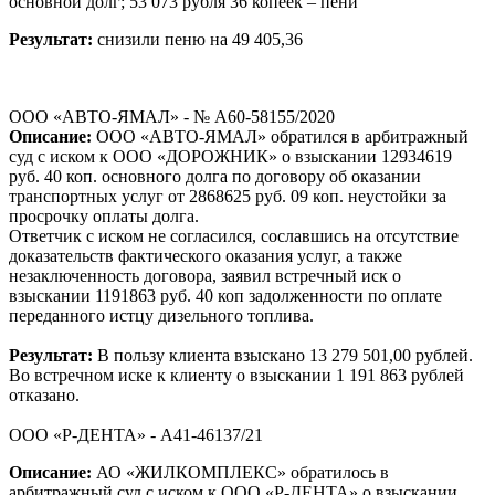
основной долг; 53 073 рубля 36 копеек – пени
Результат:
снизили пеню на 49 405,36
ООО «АВТО-ЯМАЛ» - № А60-58155/2020
Описание:
ООО «АВТО-ЯМАЛ» обратился в арбитражный
суд с иском к ООО «ДОРОЖНИК» о взыскании 12934619
руб. 40 коп. основного долга по договору об оказании
транспортных услуг от 2868625 руб. 09 коп. неустойки за
просрочку оплаты долга.
Ответчик с иском не согласился, сославшись на отсутствие
доказательств фактического оказания услуг, а также
незаключенность договора, заявил встречный иск о
взыскании 1191863 руб. 40 коп задолженности по оплате
переданного истцу дизельного топлива.
Результат:
В пользу клиента взыскано 13 279 501,00 рублей.
Во встречном иске к клиенту о взыскании 1 191 863 рублей
отказано.
ООО «Р-ДЕНТА» - А41-46137/21
Описание:
АО «ЖИЛКОМПЛЕКС» обратилось в
арбитражный суд с иском к ООО «Р-ДЕНТА» о взыскании