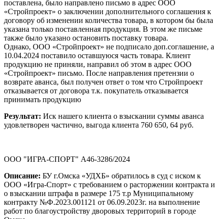
поставлена, было направлено письмо в адрес ООО
«Стройпроект» о заключении дополнительного соглашения к
договору об изменении количества товара, в котором бы была
указана только поставленная продукция. В этом же письме
также было указано остановить поставку товара.
Однако, ООО «Стройпроект» не подписало доп.соглашение, а
10.04.2024 поставило оставшуюся часть товара. Клиент
продукцию не приняли, направил об этом в адрес ООО
«Стройпроект» письмо. После направления претензии о
возврате аванса, был получен ответ о том что Стройпроект
отказывается от договора т.к. покупатель отказывается
принимать продукцию
Результат:
Иск нашего клиента о взыскании суммы аванса
удовлетворен частично, выгода клиента 760 650, 64 руб.
ООО "ИГРА-СПОРТ" А46-3286/2024
Описание:
БУ г.Омска «УДХБ» обратилось в суд с иском к
ООО «Игра-Спорт» с требованием о расторжении контракта и
о взыскании штрафа в размере 175 т.р Муниципальному
контракту №Ф.2023.001121 от 06.09.2023г. на выполнение
работ по благоустройству дворовых территорий в городе