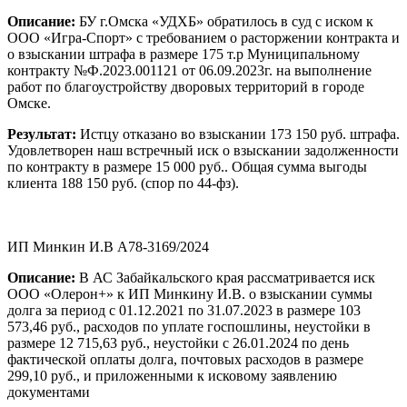
Описание:
БУ г.Омска «УДХБ» обратилось в суд с иском к
ООО «Игра-Спорт» с требованием о расторжении контракта и
о взыскании штрафа в размере 175 т.р Муниципальному
контракту №Ф.2023.001121 от 06.09.2023г. на выполнение
работ по благоустройству дворовых территорий в городе
Омске.
Результат:
Истцу отказано во взыскании 173 150 руб. штрафа.
Удовлетворен наш встречный иск о взыскании задолженности
по контракту в размере 15 000 руб.. Общая сумма выгоды
клиента 188 150 руб. (спор по 44-фз).
ИП Минкин И.В А78-3169/2024
Описание:
В АС Забайкальского края рассматривается иск
ООО «Олерон+» к ИП Минкину И.В. о взыскании суммы
долга за период с 01.12.2021 по 31.07.2023 в размере 103
573,46 руб., расходов по уплате госпошлины, неустойки в
размере 12 715,63 руб., неустойки с 26.01.2024 по день
фактической оплаты долга, почтовых расходов в размере
299,10 руб., и приложенными к исковому заявлению
документами