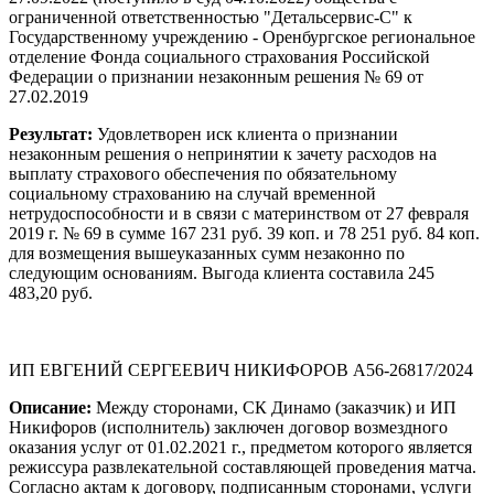
ограниченной ответственностью "Детальсервис-С" к
Государственному учреждению - Оренбургское региональное
отделение Фонда социального страхования Российской
Федерации о признании незаконным решения № 69 от
27.02.2019
Результат:
Удовлетворен иск клиента о признании
незаконным решения о непринятии к зачету расходов на
выплату страхового обеспечения по обязательному
социальному страхованию на случай временной
нетрудоспособности и в связи с материнством от 27 февраля
2019 г. № 69 в сумме 167 231 руб. 39 коп. и 78 251 руб. 84 коп.
для возмещения вышеуказанных сумм незаконно по
следующим основаниям. Выгода клиента составила 245
483,20 руб.
ИП ЕВГЕНИЙ СЕРГЕЕВИЧ НИКИФОРОВ А56-26817/2024
Описание:
Между сторонами, СК Динамо (заказчик) и ИП
Никифоров (исполнитель) заключен договор возмездного
оказания услуг от 01.02.2021 г., предметом которого является
режиссура развлекательной составляющей проведения матча.
Согласно актам к договору, подписанным сторонами, услуги