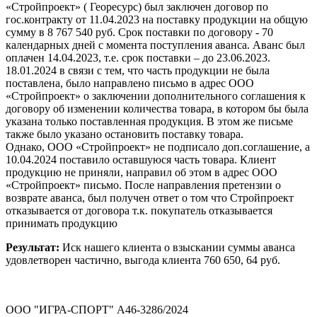
«Стройпроект» ( Георесурс) был заключен договор по
гос.контракту от 11.04.2023 на поставку продукции на общую
сумму в 8 767 540 руб. Срок поставки по договору - 70
календарных дней с момента поступления аванса. Аванс был
оплачен 14.04.2023, т.е. срок поставки – до 23.06.2023.
18.01.2024 в связи с тем, что часть продукции не была
поставлена, было направлено письмо в адрес ООО
«Стройпроект» о заключении дополнительного соглашения к
договору об изменении количества товара, в котором бы была
указана только поставленная продукция. В этом же письме
также было указано остановить поставку товара.
Однако, ООО «Стройпроект» не подписало доп.соглашение, а
10.04.2024 поставило оставшуюся часть товара. Клиент
продукцию не приняли, направил об этом в адрес ООО
«Стройпроект» письмо. После направления претензии о
возврате аванса, был получен ответ о том что Стройпроект
отказывается от договора т.к. покупатель отказывается
принимать продукцию
Результат:
Иск нашего клиента о взыскании суммы аванса
удовлетворен частично, выгода клиента 760 650, 64 руб.
ООО "ИГРА-СПОРТ" А46-3286/2024