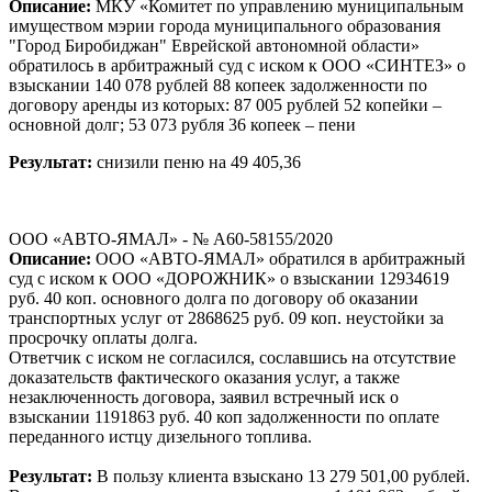
Описание:
МКУ «Комитет по управлению муниципальным
имуществом мэрии города муниципального образования
"Город Биробиджан" Еврейской автономной области»
обратилось в арбитражный суд с иском к ООО «СИНТЕЗ» о
взыскании 140 078 рублей 88 копеек задолженности по
договору аренды из которых: 87 005 рублей 52 копейки –
основной долг; 53 073 рубля 36 копеек – пени
Результат:
снизили пеню на 49 405,36
ООО «АВТО-ЯМАЛ» - № А60-58155/2020
Описание:
ООО «АВТО-ЯМАЛ» обратился в арбитражный
суд с иском к ООО «ДОРОЖНИК» о взыскании 12934619
руб. 40 коп. основного долга по договору об оказании
транспортных услуг от 2868625 руб. 09 коп. неустойки за
просрочку оплаты долга.
Ответчик с иском не согласился, сославшись на отсутствие
доказательств фактического оказания услуг, а также
незаключенность договора, заявил встречный иск о
взыскании 1191863 руб. 40 коп задолженности по оплате
переданного истцу дизельного топлива.
Результат:
В пользу клиента взыскано 13 279 501,00 рублей.