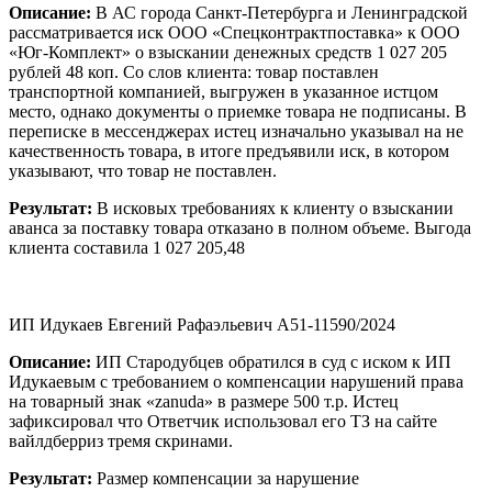
Описание:
В АС города Санкт-Петербурга и Ленинградской
рассматривается иск ООО «Спецконтрактпоставка» к ООО
«Юг-Комплект» о взыскании денежных средств 1 027 205
рублей 48 коп. Со слов клиента: товар поставлен
транспортной компанией, выгружен в указанное истцом
место, однако документы о приемке товара не подписаны. В
переписке в мессенджерах истец изначально указывал на не
качественность товара, в итоге предъявили иск, в котором
указывают, что товар не поставлен.
Результат:
В исковых требованиях к клиенту о взыскании
аванса за поставку товара отказано в полном объеме. Выгода
клиента составила 1 027 205,48
ИП Идукаев Евгений Рафаэльевич А51-11590/2024
Описание:
ИП Стародубцев обратился в суд с иском к ИП
Идукаевым с требованием о компенсации нарушений права
на товарный знак «zanuda» в размере 500 т.р. Истец
зафиксировал что Ответчик использовал его ТЗ на сайте
вайлдберриз тремя скринами.
Результат:
Размер компенсации за нарушение