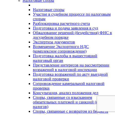
Налоговые споры
Налоговые споры
Участие в судебном процессе по налоговым
спорам
Разблокировка расчетного счета
Подготовка и подача заявления в суд
Обжалование решений (бездействия) ФНС в
досудебном порядке
Экспертиза документов
Возмещение Экспортного НДС
(комплексное сопровождение)
Подготовка жалобы в вышестоящий
налоговый орган
Представление интересов на рассмотрении
возражений в налоговой инспекции
Подготовка возражений по акту выездной
налоговой проверки
Сопровождение камеральной налоговой
проверки
Консультация, анализ положения дел
Споры, связанные со взысканием
обязательных платежей и санкций (неуплата
налогов)
Споры, связанные с возвратом из бюджета