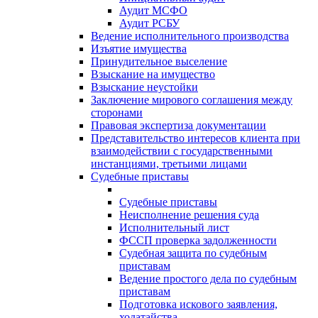
Аудит МСФО
Аудит РСБУ
Ведение исполнительного производства
Изъятие имущества
Принудительное выселение
Взыскание на имущество
Взыскание неустойки
Заключение мирового соглашения между
сторонами
Правовая экспертиза документации
Представительство интересов клиента при
взаимодействии с государственными
инстанциями, третьими лицами
Судебные приставы
Судебные приставы
Неисполнение решения суда
Исполнительный лист
ФССП проверка задолженности
Судебная защита по судебным
приставам
Ведение простого дела по судебным
приставам
Подготовка искового заявления,
ходатайства