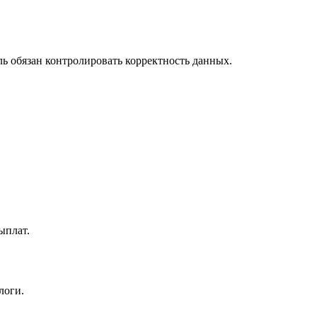
ь обязан контролировать корректность данных.
ыплат.
логи.