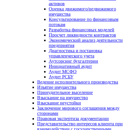
активов
Оценка движимого/недвижимого
имущества
Консультирование по финансовым
потокам
Разработка финансовых моделей
Просчет ликвидности контрактов
Экономический анализ деятельности
предприятия
Диагностика и постановка
управленческого учета
Аутсорсинг бухгалтерии
Инициативный аудит
Аудит МСФО
Аудит РСБУ
Ведение исполнительного производства
Изъятие имущества
Принудительное выселение
Взыскание на имущество
Взыскание неустойки
Заключение мирового соглашения между
сторонами
Правовая экспертиза документации
Представительство интересов клиента при
взаимодействии с государственными